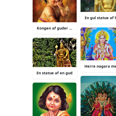
En gul statue af 
Kongen af guder herre murugan
Herre nagara me
En statue af en gud