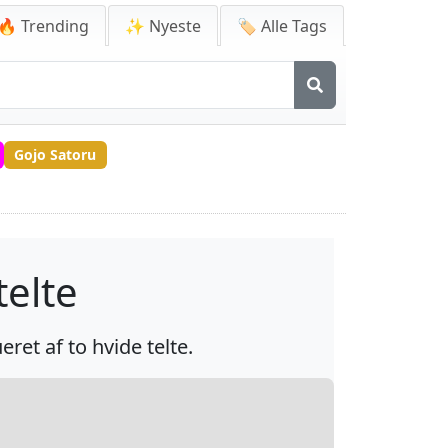
🔥 Trending
✨ Nyeste
🏷️ Alle Tags
Gojo Satoru
elte
et af to hvide telte.