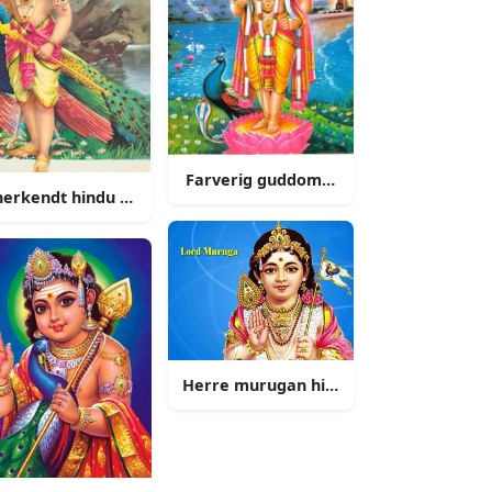
ag
Farverig guddommelig statue af lord 
nerkendt hindu gud herre murugan
 pafugl
Herre murugan hindu krigsgud