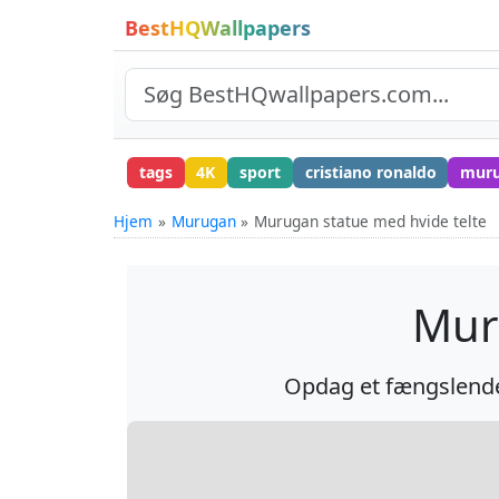
BestHQWallpapers
tags
4K
sport
cristiano ronaldo
mur
Hjem
Murugan
Murugan statue med hvide telte
Mur
Opdag et fængslende 