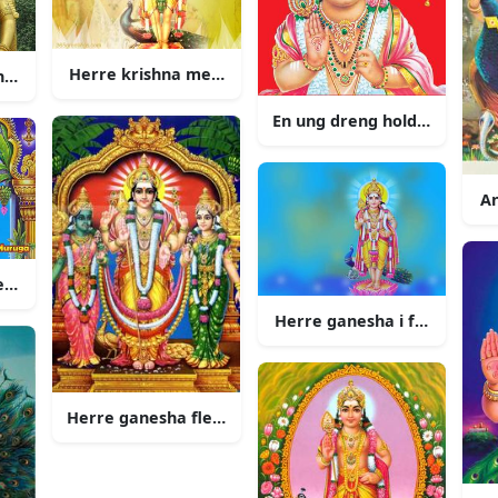
Herre krishna med pafugl
herre shiva foran en bjerg
En ung dreng holdende et fl
A
d pafugl
Herre ganesha i form af en
Herre ganesha flere former