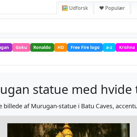
🖼️ Udforsk
❤️ Populær
ugan
Goku
Ronaldo
HD
Free Fire logo
a-z
Krishna
ugan statue med hvide t
billede af Murugan-statue i Batu Caves, accentuer