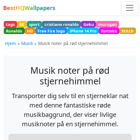
BestHQWallpapers
tags
4K
sport
cristiano ronaldo
Goku
murugan
Ronaldo
HD
Free Fire logo
iPhone 14 Pro
fortnite
Stitch
Hjem
Musik
Musik noter på rød stjernehimmel
Musik noter på rød
stjernehimmel
Transporter dig selv til en stjerneklar nat
med denne fantastiske røde
musikbaggrund, der viser livlige
musiknoter på en stjernehimmel.