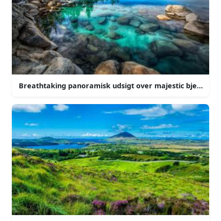
Breathtaking panoramisk udsigt over majestic bjergkæd