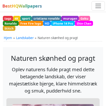
BestHQWallpapers
tags
4K
sport
cristiano ronaldo
murugan
Goku
Ronaldo
Free Fire logo
HD
iPhone 14 Pro
Shin Chan
Stitch
Hjem
Landskaber
Naturen skønhed og pragt
Naturen skønhed og pragt
Oplev naturens fulde pragt med dette
betagende landskab, der viser
majestætiske bjerge, klare himmelstræk
og smuk, pudderhvid sne.