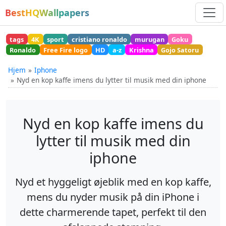
BestHQWallpapers
tags
4K
sport
cristiano ronaldo
murugan
Goku
Ronaldo
Free Fire logo
HD
a-z
Krishna
Gojo Satoru
Hjem
Iphone
Nyd en kop kaffe imens du lytter til musik med din iphone
Nyd en kop kaffe imens du
lytter til musik med din
iphone
Nyd et hyggeligt øjeblik med en kop kaffe,
mens du nyder musik på din iPhone i
dette charmerende tapet, perfekt til den