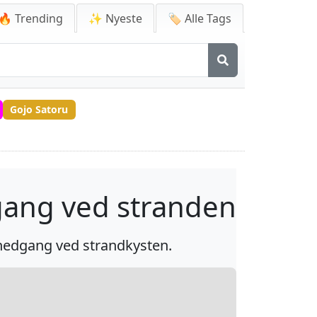
🔥 Trending
✨ Nyeste
🏷️ Alle Tags
Gojo Satoru
gang ved stranden
lnedgang ved strandkysten.