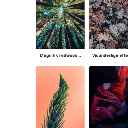
Magnifik redwood skov iphone baggrund
Vidunderlige eft