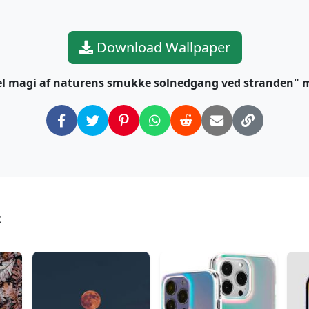
Download Wallpaper
el magi af naturens smukke solnedgang ved stranden" 
: