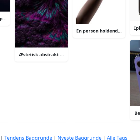
ope canyon iphone baggrund
Ip
En person holdende en ipho
Æstetisk abstrakt mørk lilla iphone baggrund
Be
 baggrund
|
Tendens Baggrunde
|
Nyeste Baggrunde
|
Alle Tags