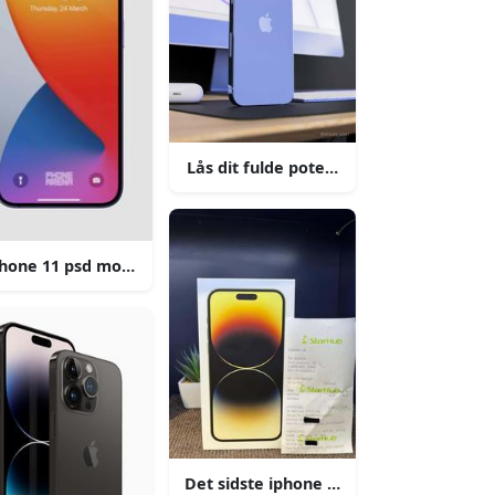
Lås dit fulde potentiale op med iphone
s sidste iphone
hone 11 psd mockup
Det sidste iphone design