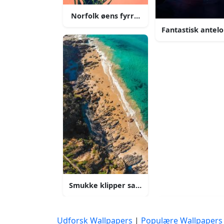
Norfolk øens fyrretræ iphone baggrund
Fantastisk antel
Smukke klipper sand og hav natur iphone
Udforsk Wallpapers
|
Populære Wallpapers