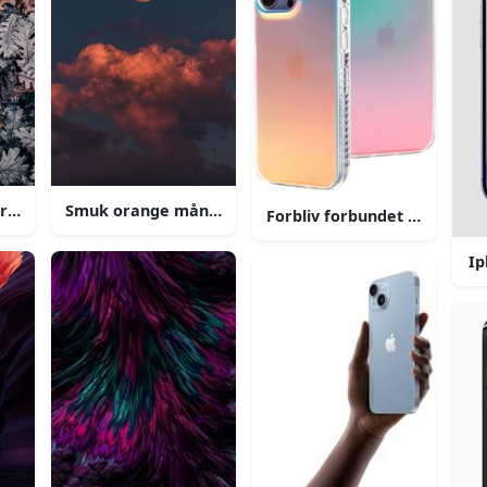
erårsblade iphone baggrund
Smuk orange måne og skyer iphone baggrund
Forbliv forbundet med apple
Ip