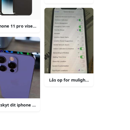
hone 11 pro vises med to kameraer
ne 11 i hånden
Lås op for mulighederne i den seneste
skyt dit iphone med en slank case