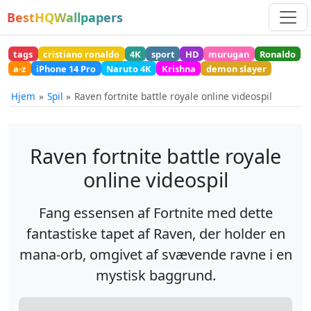
BestHQWallpapers
tags
cristiano ronaldo
4K
sport
HD
murugan
Ronaldo
a-z
iPhone 14 Pro
Naruto 4K
Krishna
demon slayer
Hjem
Spil
Raven fortnite battle royale online videospil
Raven fortnite battle royale
online videospil
Fang essensen af Fortnite med dette
fantastiske tapet af Raven, der holder en
mana-orb, omgivet af svævende ravne i en
mystisk baggrund.