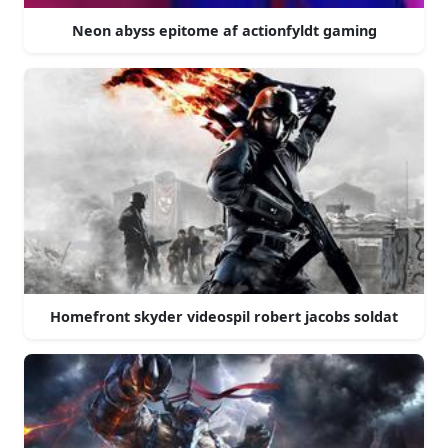
Neon abyss epitome af actionfyldt gaming
Homefront skyder videospil robert jacobs soldat