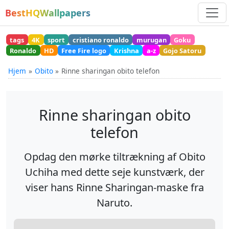
BestHQWallpapers
tags
4K
sport
cristiano ronaldo
murugan
Goku
Ronaldo
HD
Free Fire logo
Krishna
a-z
Gojo Satoru
Hjem
Obito
Rinne sharingan obito telefon
Rinne sharingan obito
telefon
Opdag den mørke tiltrækning af Obito
Uchiha med dette seje kunstværk, der
viser hans Rinne Sharingan-maske fra
Naruto.