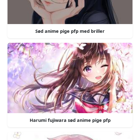
Sød anime pige pfp med briller
Harumi fujiwara sød anime pige pfp