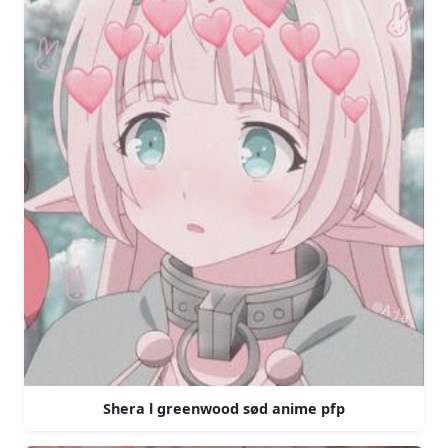
Shera l greenwood sød anime pfp