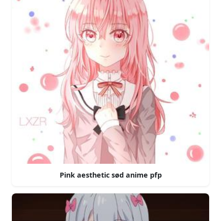
Pink aesthetic sød anime pfp