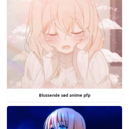
Blussende sød anime pfp