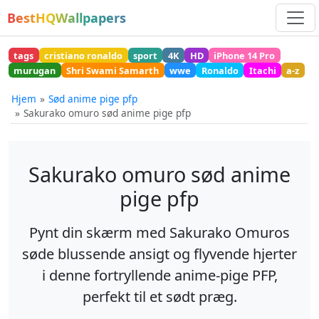
BestHQWallpapers
tags
cristiano ronaldo
sport
4K
HD
iPhone 14 Pro
murugan
Shri Swami Samarth
wwe
Ronaldo
Itachi
a-z
Hjem
Sød anime pige pfp
Sakurako omuro sød anime pige pfp
Sakurako omuro sød anime
pige pfp
Pynt din skærm med Sakurako Omuros
søde blussende ansigt og flyvende hjerter
i denne fortryllende anime-pige PFP,
perfekt til et sødt præg.