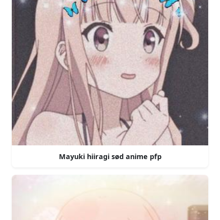
Mayuki hiiragi sød anime pfp