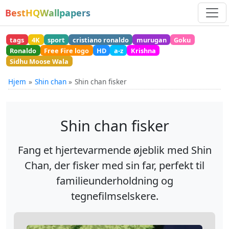
BestHQWallpapers
tags
4K
sport
cristiano ronaldo
murugan
Goku
Ronaldo
Free Fire logo
HD
a-z
Krishna
Sidhu Moose Wala
Hjem
Shin chan
Shin chan fisker
Shin chan fisker
Fang et hjertevarmende øjeblik med Shin
Chan, der fisker med sin far, perfekt til
familieunderholdning og
tegnefilmselskere.