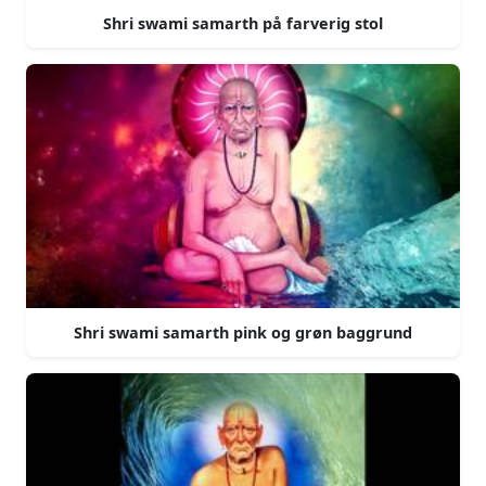
Shri swami samarth på farverig stol
Shri swami samarth pink og grøn baggrund