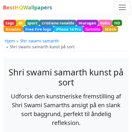
BestHQWallpapers
tags
4K
sport
cristiano ronaldo
murugan
Goku
HD
Ronaldo
Free Fire logo
iPhone 14 Pro
fortnite
Stitch
Hjem
Shri swami samarth
Shri swami samarth kunst på sort
Shri swami samarth kunst på
sort
Udforsk den kunstneriske fremstilling af
Shri Swami Samarths ansigt på en slank
sort baggrund, perfekt til åndelig
refleksion.