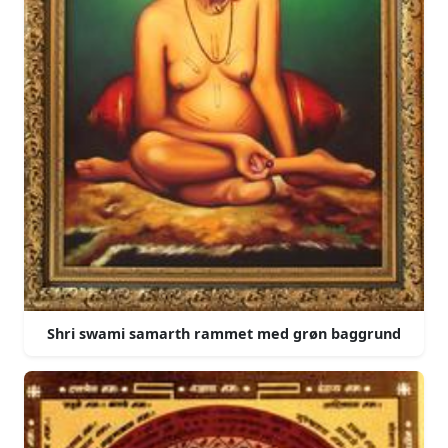
Shri swami samarth rammet med grøn baggrund