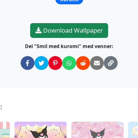
Download Wallpaper
Del "Smil med kuromi" med venner:
: