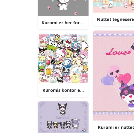
Nuttet tegneseri
Kuromi er her for at blive
Kuromis kontor en perfekt ramme for dine
Kuromi er nutted