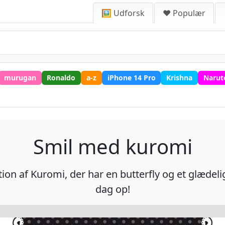
🖼️ Udforsk
❤️ Populær
murugan
Ronaldo
a-z
iPhone 14 Pro
Krishna
Narut
Smil med kuromi
n af Kuromi, der har en butterfly og et glædeligt 
dag op!