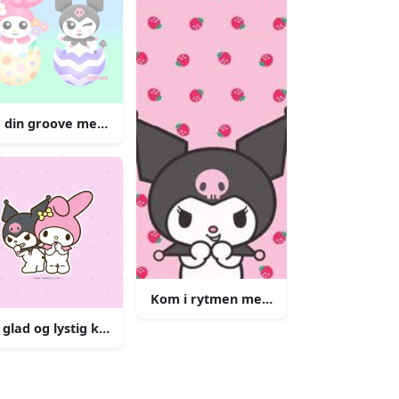
ar og lytter til musik
å din groove med kuromi
g med kuromi
Kom i rytmen med kuromi
 glad og lystig kuromi svaerende gennem himlen
 kuromi staaende foran en blid pink baggrund