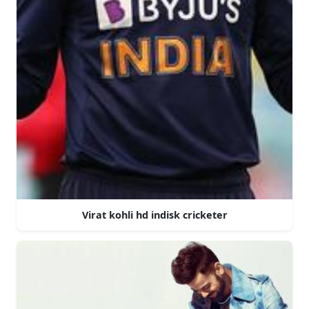
Virat kohli hd indisk cricketer