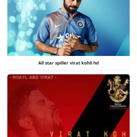
All star spiller virat kohli hd