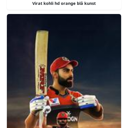
Virat kohli hd orange blå kunst