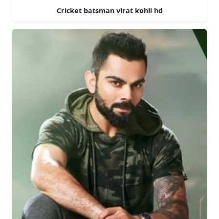
Cricket batsman virat kohli hd