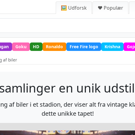
🖼️ Udforsk
❤️ Populær
ugan
Goku
HD
Ronaldo
Free Fire logo
Krishna
Goj
g af biler
 samlinger en unik udstill
g af biler i et stadion, der viser alt fra vintage 
dette unikke tapet!