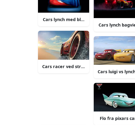
Cars lynch med blå dække
Cars lynch bagv
Cars racer ved stranden
Cars luigi vs lyn
Flo fra pixars ca