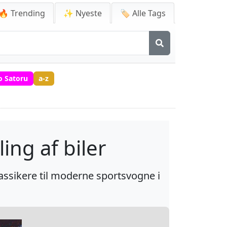
🔥 Trending
✨ Nyeste
🏷️ Alle Tags
o Satoru
a-z
ing af biler
klassikere til moderne sportsvogne i