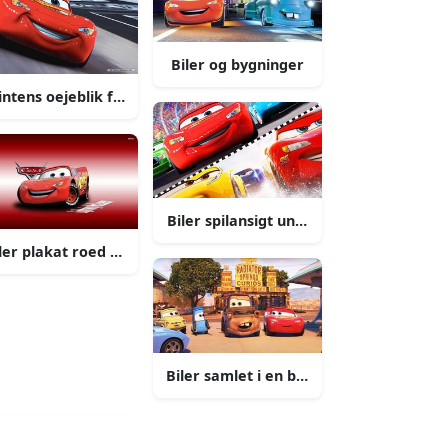
Biler og bygninger
 intens oejeblik fra et hoejhastighedsloeb
Biler spilansigt under et loeb
ler plakat roed aestetik
Biler samlet i en butikvindu