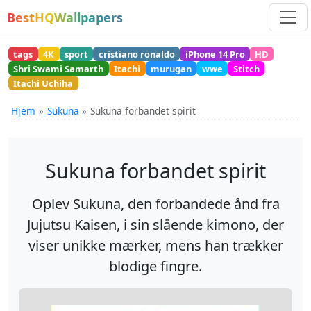
BestHQWallpapers
tags
4K
sport
cristiano ronaldo
iPhone 14 Pro
HD
Shri Swami Samarth
Itachi
murugan
wwe
Stitch
Itachi Uchiha
Hjem
Sukuna
Sukuna forbandet spirit
Sukuna forbandet spirit
Oplev Sukuna, den forbandede ånd fra
Jujutsu Kaisen, i sin slående kimono, der
viser unikke mærker, mens han trækker
blodige fingre.