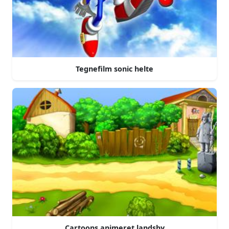
Tegnefilm sonic helte
Cartoons animeret landsby