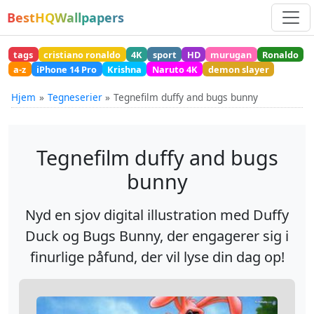
BestHQWallpapers
tags
cristiano ronaldo
4K
sport
HD
murugan
Ronaldo
a-z
iPhone 14 Pro
Krishna
Naruto 4K
demon slayer
Hjem
Tegneserier
Tegnefilm duffy and bugs bunny
Tegnefilm duffy and bugs
bunny
Nyd en sjov digital illustration med Duffy
Duck og Bugs Bunny, der engagerer sig i
finurlige påfund, der vil lyse din dag op!