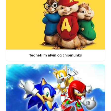
Tegnefilm alvin og chipmunks