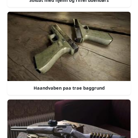
Soldat med hjelm og riffel udendørs
Haandvaben paa trae baggrund