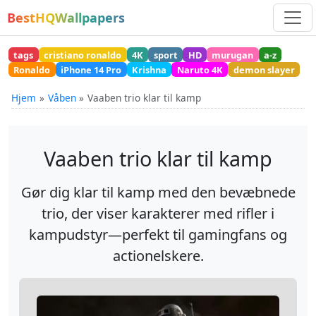
BestHQWallpapers
tags
cristiano ronaldo
4K
sport
HD
murugan
a-z
Ronaldo
iPhone 14 Pro
Krishna
Naruto 4K
demon slayer
Hjem
Våben
Vaaben trio klar til kamp
Vaaben trio klar til kamp
Gør dig klar til kamp med den bevæbnede
trio, der viser karakterer med rifler i
kampudstyr—perfekt til gamingfans og
actionelskere.