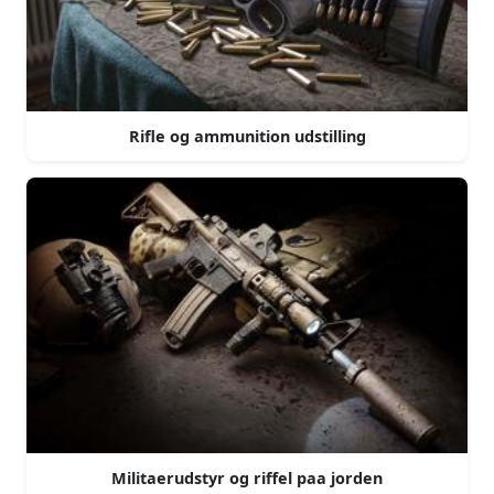
Rifle og ammunition udstilling
Militaerudstyr og riffel paa jorden