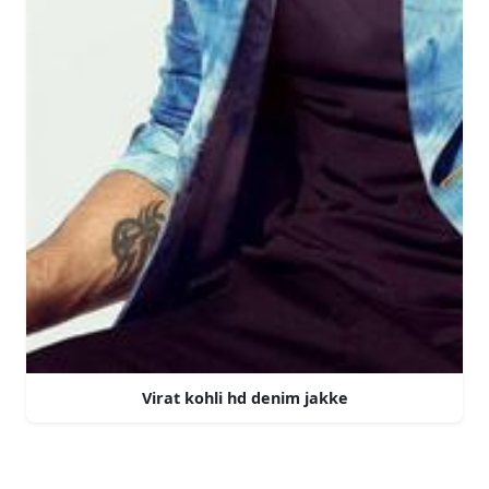
Virat kohli hd denim jakke