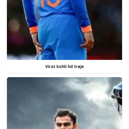
Virat kohli hd trøje