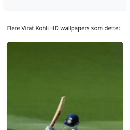
Flere Virat Kohli HD wallpapers som dette: