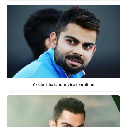
Cricket batsman virat kohli hd