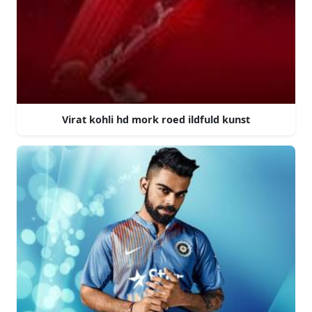
Virat kohli hd mork roed ildfuld kunst