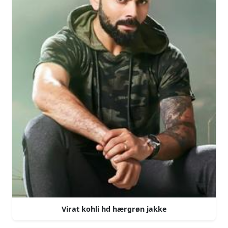
Virat kohli hd hærgrøn jakke