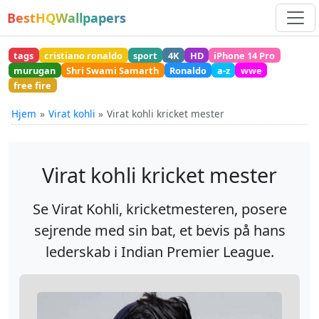
BestHQWallpapers
tags
cristiano ronaldo
sport
4K
HD
iPhone 14 Pro
murugan
Shri Swami Samarth
Ronaldo
a-z
wwe
free fire
Hjem
Virat kohli
Virat kohli kricket mester
Virat kohli kricket mester
Se Virat Kohli, kricketmesteren, posere
sejrende med sin bat, et bevis på hans
lederskab i Indian Premier League.