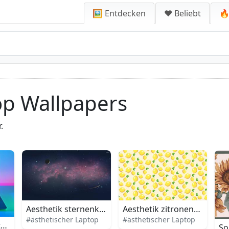
🖼️ Entdecken
❤️ Beliebt
🔥
op Wallpapers
.
Aesthetik sternenklarer weltraum laptop
Aesthetik zitronenmuster l
#ästhetischer Laptop
#ästhetischer Laptop
sblick geniessen
op mit auffallendem design
So