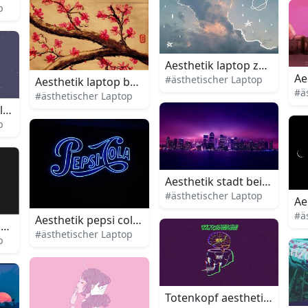
p
 appeal
Aesthetik laptop zeichnung
Ae
#ästhetischer Laptop
Aesthetik laptop baumzweig malerei
#ä
#ästhetischer Laptop
 laptop logo
p
Aesthetik stadt bei nacht l
#ästhetischer Laptop
Ae
#ä
Aesthetik pepsi cola neonlicht laptop
llustration laptop
#ästhetischer Laptop
p
Totenkopf aesthetik laptop