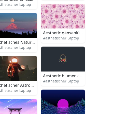
sthetischer Laptop
Aesthetic gänseblümchen laptop
aptop
#ästhetischer Laptop
thetisches Natur-Laptop
sthetischer Laptop
Aesthetic blumenkorb laptop
#ästhetischer Laptop
thetischer Astronaut Laptop
sthetischer Laptop