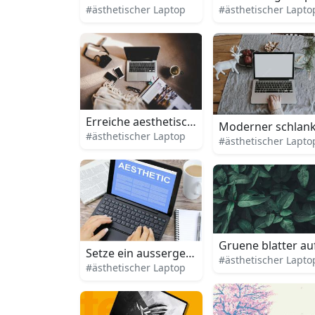
#ästhetischer Laptop
#ästhetischer Lapto
Erreiche aesthetische meisterschaft mit d
Moderner schlanke
#ästhetischer Laptop
#ästhetischer Lapto
Gruene blatter a
Setze ein aussergewoehnliches aussage mi
#ästhetischer Lapto
#ästhetischer Laptop