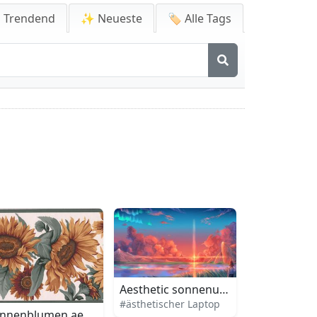
 Trendend
✨ Neueste
🏷️ Alle Tags
aptop
Aesthetic sonnenuntergang laptop
#ästhetischer Laptop
nnenblumen aesthetic laptop