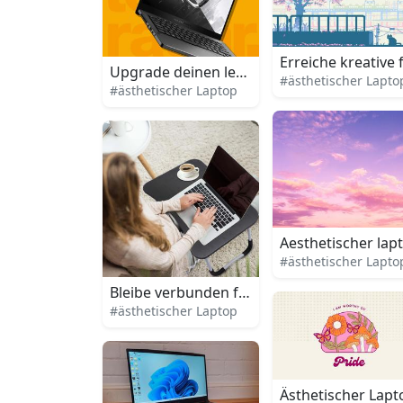
Erreiche kreative
Upgrade deinen lebensstil mit einem mode
#ästhetischer Lapto
#ästhetischer Laptop
Aesthetischer lap
#ästhetischer Lapto
Bleibe verbunden fuer arbeit oder vergnu
#ästhetischer Laptop
Ästhetischer Lap