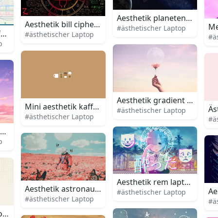
Aesthetik planeten laptop
Aesthetik bill cipher laptop
Me
#ästhetischer Laptop
 freiheit mit aesthetisch ansprechendem laptop
#ästhetischer Laptop
#ä
rnen aesthetischen laptop
p
Aesthetik gradient himmel 
Mini aesthetik kaffee laptop
Äs
#ästhetischer Laptop
#ästhetischer Laptop
#ä
top hintergrund
p
egen mit aesthetischem laptop
Aesthetik rem laptop
Aesthetik astronaut blumenfeld laptop
Ae
#ästhetischer Laptop
#ästhetischer Laptop
#ä
top-Hintergrund