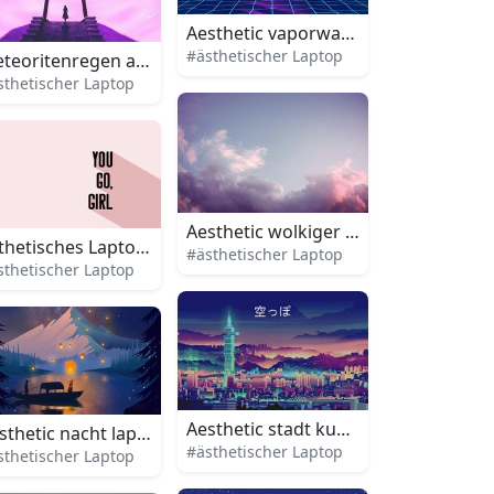
Aesthetic vaporwave sonnenunterga
#ästhetischer Laptop
teoritenregen aesthetic laptop
sthetischer Laptop
laptop
Aesthetic wolkiger himmel laptop
thetisches Laptop 'You Go Girl'
#ästhetischer Laptop
sthetischer Laptop
Aesthetic stadt kunst laptop
sthetic nacht laptop
#ästhetischer Laptop
sthetischer Laptop