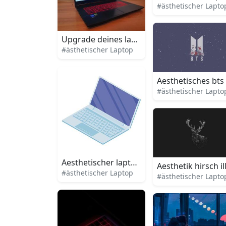
#ästhetischer Lapto
Upgrade deines laptops mit aesthetischem
#ästhetischer Laptop
Aesthetisches bts
#ästhetischer Lapto
Aesthetischer laptop mit trendy design
Aesthetik hirsch i
#ästhetischer Laptop
#ästhetischer Lapto