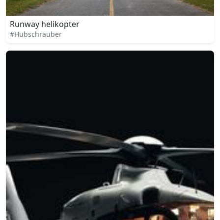
Runway helikopter
#Hubschrauber