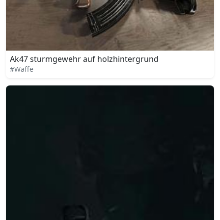
Ak47 sturmgewehr auf holzhintergrund
#Waffe