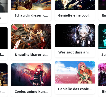
Schau dir diesen coolen anime hintergrund an
Genieße eine coole anime 
En
en anime
en coolen anime hintergrund
Wer sagt dass anime nicht co
les anime abenteuer
Unaufhaltbarer anime held
Su
Genieße das coole anime ge
e beginnt ein cooler anime hintergrund
Cooles anime kunstwerk mit einer figur mit katana
Bl