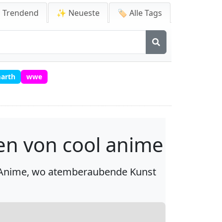
 Trendend
✨ Neueste
🏷️ Alle Tags
marth
wwe
ten von cool anime
ol Anime, wo atemberaubende Kunst