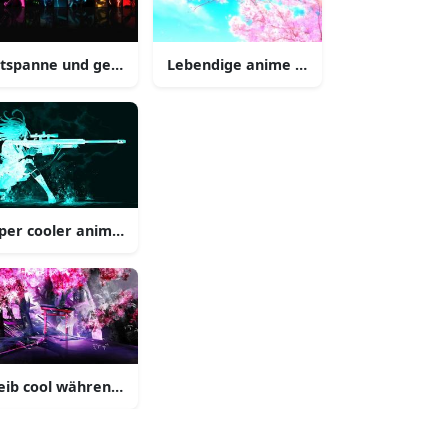
atmosphäre
tspanne und genieße einen coolen anime hintergrund
Lebendige anime szene genieße den s
ol ist
per cooler anime charakter
fühl
eib cool während du die welt der anime entdeckst