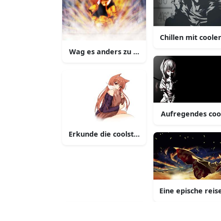
Chillen mit cool
Wag es anders zu sein mit diesem stylisch
Aufregendes coo
Erkunde die coolsten anime welten
Eine epische reis