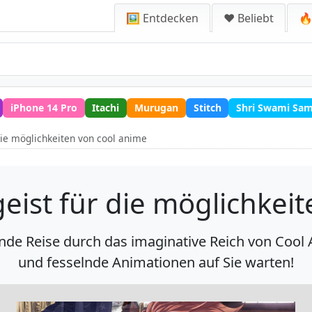
🖼️ Entdecken
❤️ Beliebt
🔥
iPhone 14 Pro
Itachi
Murugan
Stitch
Shri Swami Sa
 die möglichkeiten von cool anime
geist für die möglichkei
ende Reise durch das imaginative Reich von Co
und fesselnde Animationen auf Sie warten!