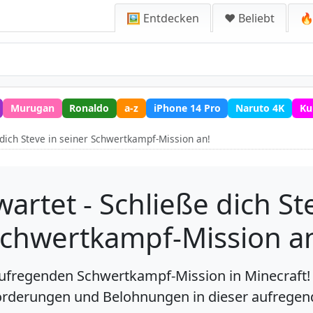
🖼️ Entdecken
❤️ Beliebt
🔥
Murugan
Ronaldo
a-z
iPhone 14 Pro
Naruto 4K
Ku
 dich Steve in seiner Schwertkampf-Mission an!
artet - Schließe dich Ste
chwertkampf-Mission a
aufregenden Schwertkampf-Mission in Minecraft! 
rderungen und Belohnungen in dieser aufregen