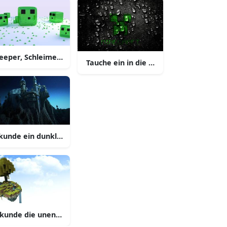
 Minecraft
ner Wüstennacht
eeper, Schleime und tobende Explosionen in 3D Minecraft
Tauche ein in die Welt von Minecraft 
craft
nem Holzboot
kunde ein dunkles Schloss in der Welt von Minecraft
tter Steve in Minecraft
lalterliche Stadt von Minecraft
kunde die unendlichen Möglichkeiten von Minecraft auf diese