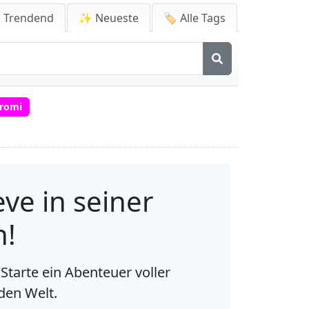
 Trendend
✨ Neueste
🏷️ Alle Tags
romi
ve in seiner
n!
Starte ein Abenteuer voller
den Welt.