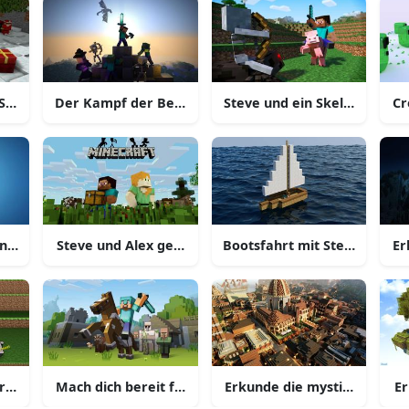
Schneeszene in Minecraft
Der Kampf der Besten: Steve gegen den Enderman in
Steve und ein Skelett in ei
Cr
ndes schwebendes Inselhaus in Minecraft
Steve und Alex genießen die friedliche Welt von Mine
Bootsfahrt mit Steve auf ei
Er
raft-Creeper im Nether
Mach dich bereit für Abenteuer mit dem animierten Ri
Erkunde die mystische mitte
Er