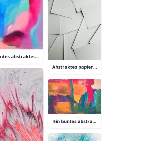
ntes abstraktes gemälde
de
Abstraktes papierdesign
Ein buntes abstraktes oelgemälde
mälde