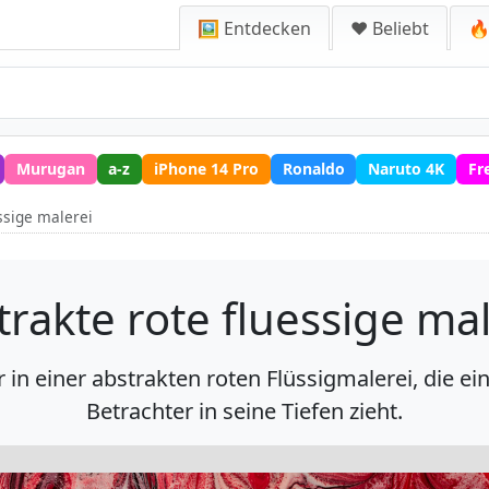
🖼️ Entdecken
❤️ Beliebt
🔥
Murugan
a-z
iPhone 14 Pro
Ronaldo
Naruto 4K
Fr
ssige malerei
trakte rote fluessige mal
 in einer abstrakten roten Flüssigmalerei, die ei
Betrachter in seine Tiefen zieht.