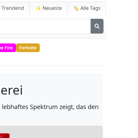
 Trendend
✨ Neueste
🏷️ Alle Tags
ee Fire
Fortnite
erei
n lebhaftes Spektrum zeigt, das den