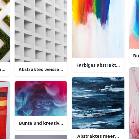
Bu
Farbiges abstraktes gemäl
arstellung eines verschlungenen labyrinths
Abstraktes weisses quadratmuster
Bunte und kreative abstrakte wolkensmoke
Abstraktes meerwellen ge