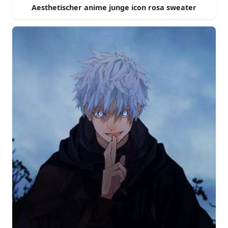
Aesthetischer anime junge icon rosa sweater