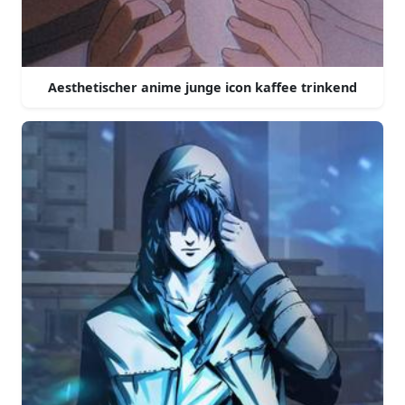
Aesthetischer anime junge icon kaffee trinkend