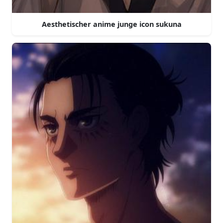
Aesthetischer anime junge icon sukuna