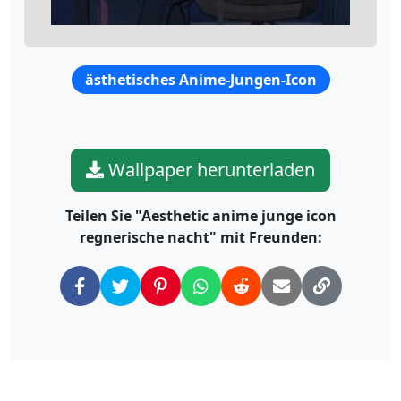
ästhetisches Anime-Jungen-Icon
Wallpaper herunterladen
Teilen Sie "Aesthetic anime junge icon
regnerische nacht" mit Freunden: