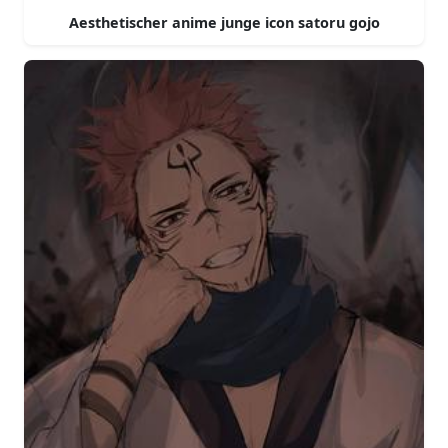
Aesthetischer anime junge icon satoru gojo