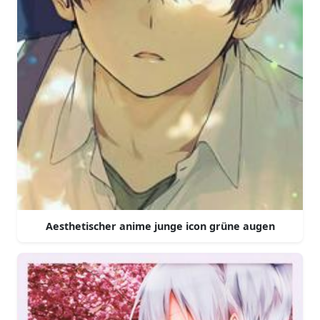
Aesthetischer anime junge icon grüne augen