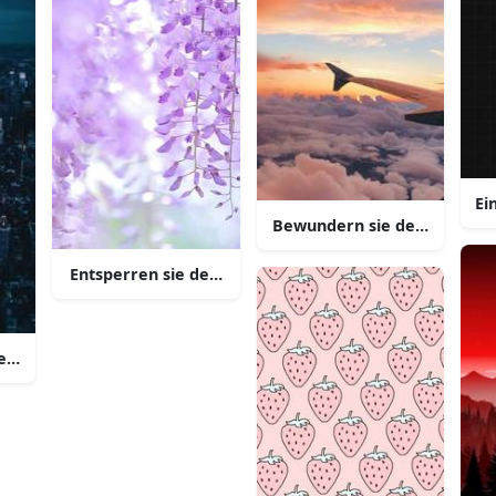
Ei
Bewundern sie den maulbee
Entsperren sie den nacht himmel mit dieser schönen 
aesthetisch ansprechender iphone hintergrund