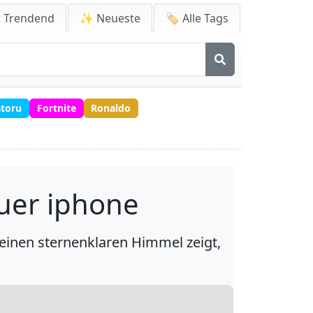
 Trendend
✨ Neueste
🏷️ Alle Tags
atoru
Fortnite
Ronaldo
uer iphone
einen sternenklaren Himmel zeigt,