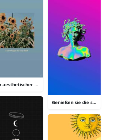
t einem verschwommenen hintergrund
n aesthetischer pastell lila iphone hintergrund mit einer weic
Genießen sie die schönheit eines styli
iphone hintergrund