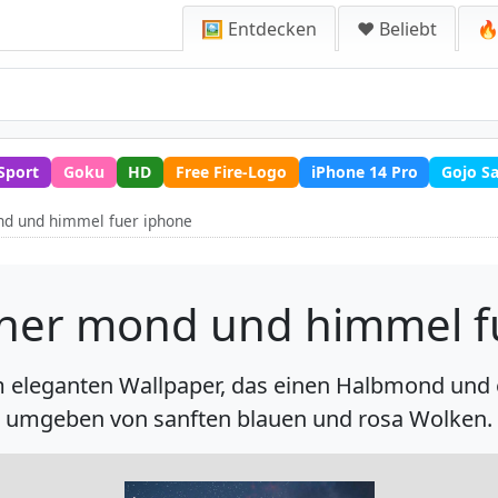
🖼️ Entdecken
❤️ Beliebt
🔥
Sport
Goku
HD
Free Fire-Logo
iPhone 14 Pro
Gojo S
nd und himmel fuer iphone
cher mond und himmel f
 eleganten Wallpaper, das einen Halbmond und 
umgeben von sanften blauen und rosa Wolken.