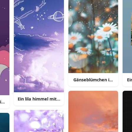
genstücken
Gänseblümchen im feld mi
Ei
Ein lila himmel mit sternen und planeten
tiv und entsperren sie ihr potenzial mit diesem aesthetischen 