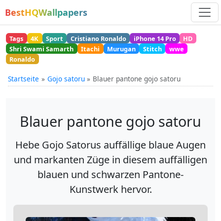
BestHQWallpapers
Tags
4K
Sport
Cristiano Ronaldo
iPhone 14 Pro
HD
Shri Swami Samarth
Itachi
Murugan
Stitch
wwe
Ronaldo
Startseite
Gojo satoru
Blauer pantone gojo satoru
Blauer pantone gojo satoru
Hebe Gojo Satorus auffällige blaue Augen
und markanten Züge in diesem auffälligen
blauen und schwarzen Pantone-
Kunstwerk hervor.