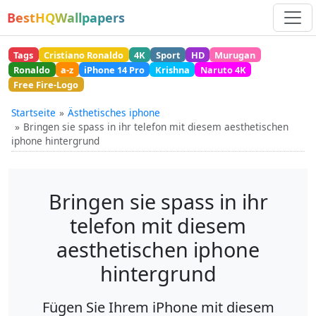
BestHQWallpapers
Tags
Cristiano Ronaldo
4K
Sport
HD
Murugan
Ronaldo
a-z
iPhone 14 Pro
Krishna
Naruto 4K
Free Fire-Logo
Startseite
Ästhetisches iphone
Bringen sie spass in ihr telefon mit diesem aesthetischen
iphone hintergrund
Bringen sie spass in ihr
telefon mit diesem
aesthetischen iphone
hintergrund
Fügen Sie Ihrem iPhone mit diesem