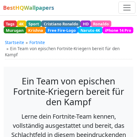
BestHQWallpapers
Tags
4K
Sport
Cristiano Ronaldo
HD
Ronaldo
Murugan
Krishna
Free Fire-Logo
Naruto 4K
iPhone 14 Pro
Startseite
Fortnite
Ein Team von epischen Fortnite-Kriegern bereit für den
Kampf
Ein Team von epischen
Fortnite-Kriegern bereit für
den Kampf
Lerne dein Fortnite-Team kennen,
vollständig ausgestattet und bereit, das
Schlachtfeld in diesem beeindruckenden