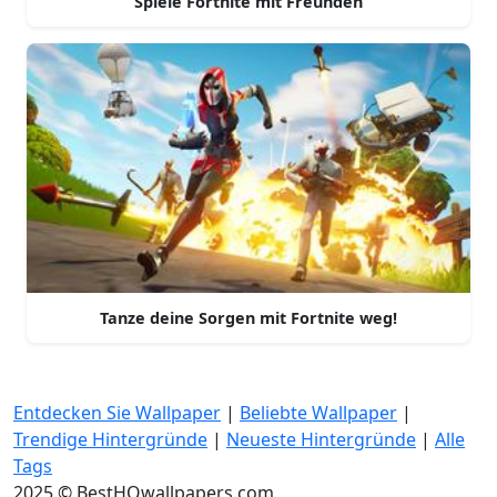
Spiele Fortnite mit Freunden
Tanze deine Sorgen mit Fortnite weg!
Entdecken Sie Wallpaper
|
Beliebte Wallpaper
|
Trendige Hintergründe
|
Neueste Hintergründe
|
Alle
Tags
2025 © BestHQwallpapers.com