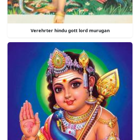
Verehrter hindu gott lord murugan