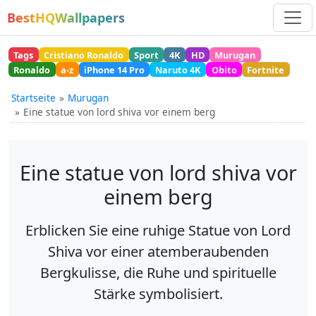
BestHQWallpapers
Tags
Cristiano Ronaldo
Sport
4K
HD
Murugan
Ronaldo
a-z
iPhone 14 Pro
Naruto 4K
Obito
Fortnite
Startseite
Murugan
Eine statue von lord shiva vor einem berg
Eine statue von lord shiva vor
einem berg
Erblicken Sie eine ruhige Statue von Lord
Shiva vor einer atemberaubenden
Bergkulisse, die Ruhe und spirituelle
Stärke symbolisiert.