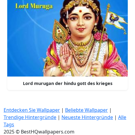
Lord murugan der hindu gott des krieges
Entdecken Sie Wallpaper
|
Beliebte Wallpaper
|
Trendige Hintergründe
|
Neueste Hintergründe
|
Alle
Tags
2025 © BestHQwallpapers.com