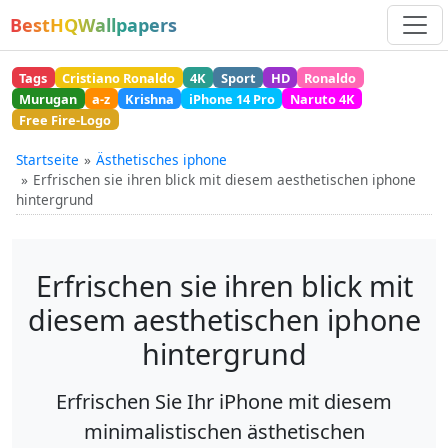
BestHQWallpapers
Tags
Cristiano Ronaldo
4K
Sport
HD
Ronaldo
Murugan
a-z
Krishna
iPhone 14 Pro
Naruto 4K
Free Fire-Logo
Startseite
Ästhetisches iphone
Erfrischen sie ihren blick mit diesem aesthetischen iphone
hintergrund
Erfrischen sie ihren blick mit
diesem aesthetischen iphone
hintergrund
Erfrischen Sie Ihr iPhone mit diesem
minimalistischen ästhetischen