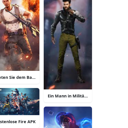
ebe deine Feinde in Free Fire!
eten Sie dem Battle Royale bei mit beeindruckenden Grafike
Ein Mann in Militäruniform vor einer S
stenlose Fire APK
n Charakteren vor einem blauen Hintergrund