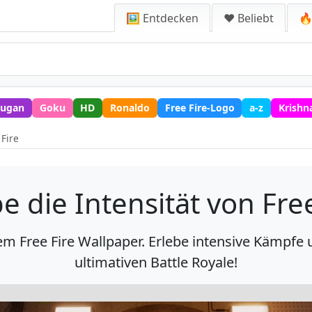
🖼️ Entdecken
❤️ Beliebt
🔥
ugan
Goku
HD
Ronaldo
Free Fire-Logo
a-z
Krishn
 Fire
e die Intensität von Fre
em Free Fire Wallpaper. Erlebe intensive Kämpfe
ultimativen Battle Royale!