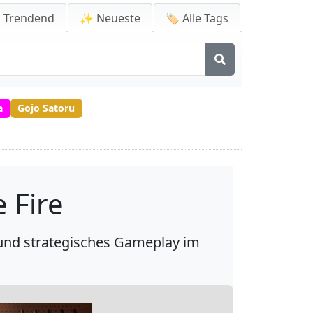
 Trendend
✨ Neueste
🏷️ Alle Tags
a
Gojo Satoru
e Fire
 und strategisches Gameplay im