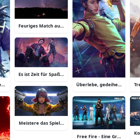
Feuriges Match auf dem Schlachtfeld - Free Fire
Es ist Zeit für Spaß in Free Fire
nkitzel im Free Fire Kampf
Überlebe, gedeihe und überl
Tr
Meistere das Spiel mit Free Fire
Ko
Free Fire - Eine Gruppe vo