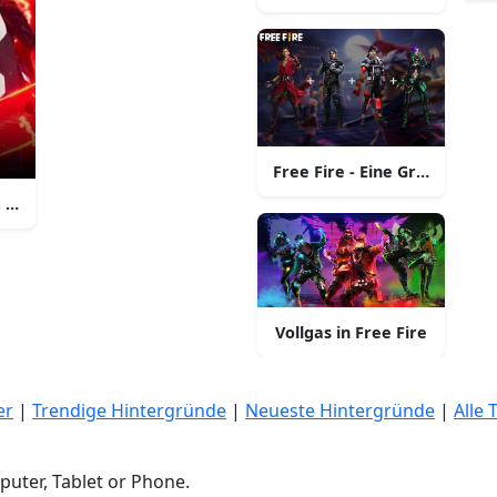
Free Fire - Eine Gruppe vo
 Free Fire Battle Royale
n
Vollgas in Free Fire
er
|
Trendige Hintergründe
|
Neueste Hintergründe
|
Alle 
uter, Tablet or Phone.