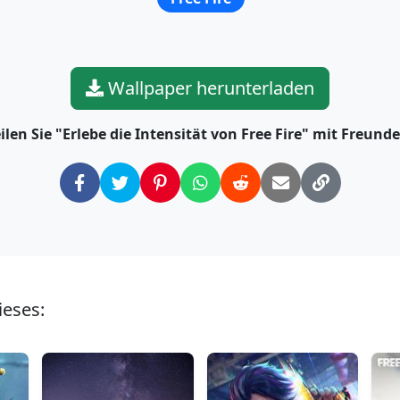
Wallpaper herunterladen
ilen Sie "Erlebe die Intensität von Free Fire" mit Freund
ieses: