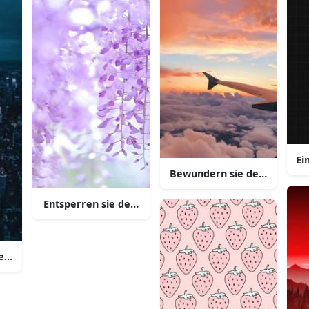
Ei
Bewundern sie den maulbee
Entsperren sie den nacht himmel mit dieser schönen 
aesthetisch ansprechender iphone hintergrund