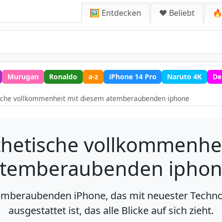
🖼️ Entdecken
❤️ Beliebt
🔥
Murugan
Ronaldo
a-z
iPhone 14 Pro
Naruto 4K
De
ische vollkommenheit mit diesem atemberaubenden iphone
thetische vollkommenhe
temberaubenden ipho
temberaubenden iPhone, das mit neuester Techn
ausgestattet ist, das alle Blicke auf sich zieht.