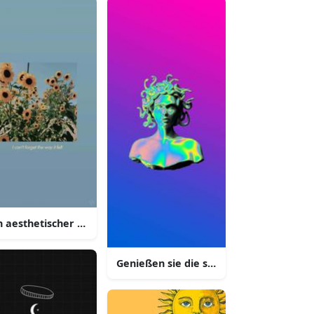
t einem verschwommenen hintergrund
n aesthetischer pastell lila iphone hintergrund mit einer weic
Genießen sie die schönheit eines styli
iphone hintergrund