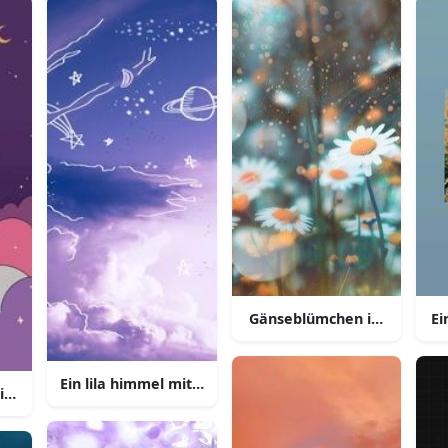
genstücken
Gänseblümchen im feld mi
Ei
Ein lila himmel mit sternen und planeten
tiv und entsperren sie ihr potenzial mit diesem aesthetischen 