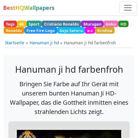
BestHQWallpapers
Tags
4K
Sport
Cristiano Ronaldo
Murugan
Goku
HD
Ronaldo
Free Fire-Logo
Gojo Satoru
a-z
Krishna
Startseite
Hanuman ji hd
Hanuman ji hd farbenfroh
Hanuman ji hd farbenfroh
Bringen Sie Farbe auf Ihr Gerät mit
unserem bunten Hanuman Ji HD-
Wallpaper, das die Gottheit inmitten eines
strahlenden Lichts zeigt.