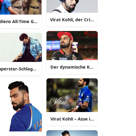
Virat Kohli, der Cricket-Champion
diens All-Time Great Cricket Superstar, Virat Kohli
et-Ikone und Inspiration
Der dynamische Kapitän des indischen C
uperstar-Schlagmann Virat Kohli schlägt einen Six
hte
Virat Kohli – Asse indischer Cricketspiel
Menge mit seinem unverwechselbaren Stil