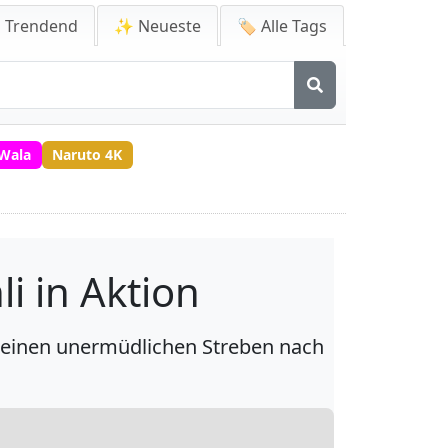
 Trendend
✨ Neueste
🏷️ Alle Tags
Wala
Naruto 4K
li in Aktion
 seinen unermüdlichen Streben nach