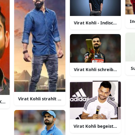
In
Virat Kohli - Indische Crick
S
Virat Kohli schreibt Geschic
Virat Kohli strahlt im königsblauen Trikot
 König des Cricket
Virat Kohli begeistert die 
tion