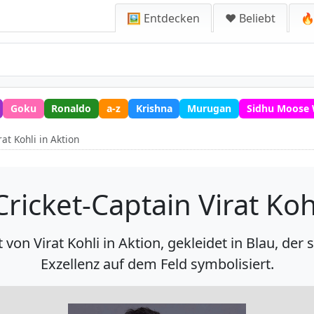
🖼️ Entdecken
❤️ Beliebt
🔥
Goku
Ronaldo
a-z
Krishna
Murugan
Sidhu Moose 
at Kohli in Aktion
ricket-Captain Virat Koh
on Virat Kohli in Aktion, gekleidet in Blau, der
Exzellenz auf dem Feld symbolisiert.