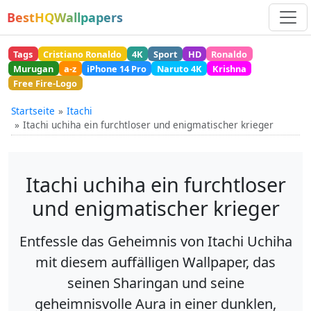
BestHQWallpapers
Tags
Cristiano Ronaldo
4K
Sport
HD
Ronaldo
Murugan
a-z
iPhone 14 Pro
Naruto 4K
Krishna
Free Fire-Logo
Startseite
Itachi
Itachi uchiha ein furchtloser und enigmatischer krieger
Itachi uchiha ein furchtloser
und enigmatischer krieger
Entfessle das Geheimnis von Itachi Uchiha
mit diesem auffälligen Wallpaper, das
seinen Sharingan und seine
geheimnisvolle Aura in einer dunklen,