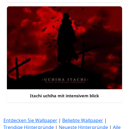
Itachi uchiha mit intensivem blick
Entdecken Sie Wallpaper
|
Beliebte Wallpaper
|
Trendige Hintergründe
|
Neueste Hintergründe
|
Alle