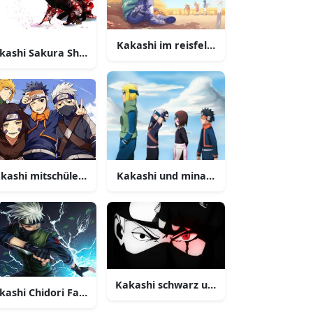
Kakashi im reisfeld bild
kashi Sakura Shinobi Fanart
kashi mitschüler und lehrer bild
Kakashi und minato bild
yuubi bild
Kakashi schwarz und farbig bild
kashi Chidori Fanart