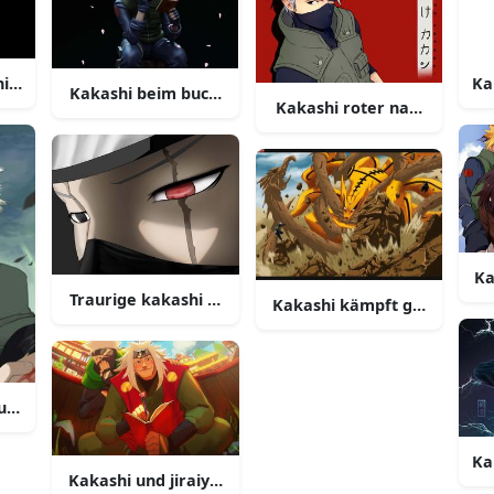
inobi bild
Ka
Kakashi beim buchlesen bild
Kakashi roter name bild
Ka
Traurige kakashi augen bild
Kakashi kämpft gegen den k
nst bild
Ka
Kakashi und jiraiya bild