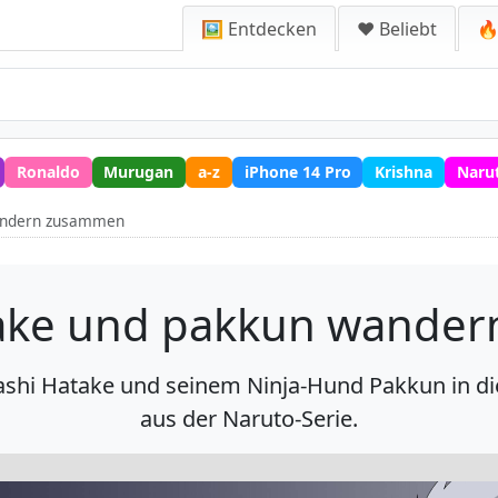
🖼️ Entdecken
❤️ Beliebt
🔥
Ronaldo
Murugan
a-z
iPhone 14 Pro
Krishna
Naru
wandern zusammen
take und pakkun wande
kashi Hatake und seinem Ninja-Hund Pakkun in 
aus der Naruto-Serie.