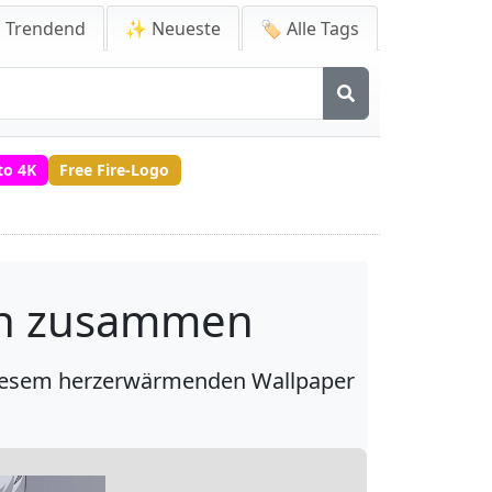
 Trendend
✨ Neueste
🏷️ Alle Tags
to 4K
Free Fire-Logo
rn zusammen
diesem herzerwärmenden Wallpaper