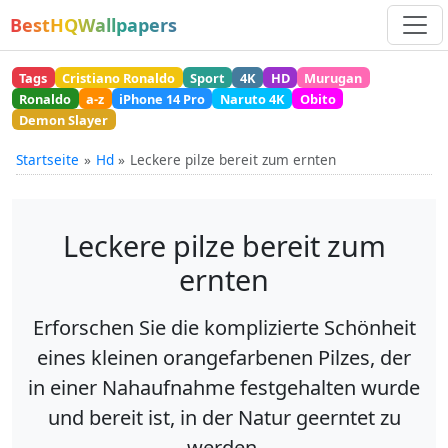
BestHQWallpapers
Tags
Cristiano Ronaldo
Sport
4K
HD
Murugan
Ronaldo
a-z
iPhone 14 Pro
Naruto 4K
Obito
Demon Slayer
Startseite
Hd
Leckere pilze bereit zum ernten
Leckere pilze bereit zum
ernten
Erforschen Sie die komplizierte Schönheit
eines kleinen orangefarbenen Pilzes, der
in einer Nahaufnahme festgehalten wurde
und bereit ist, in der Natur geerntet zu
werden.