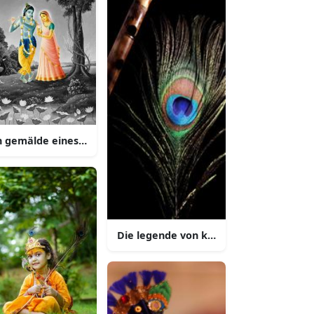
n gemälde eines paares im wald
Die legende von krishna dem beschütz
 mitgefühl und liebe