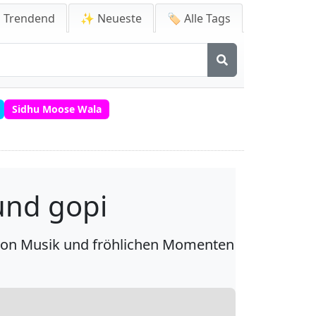
 Trendend
✨ Neueste
🏷️ Alle Tags
Sidhu Moose Wala
 und gopi
n von Musik und fröhlichen Momenten