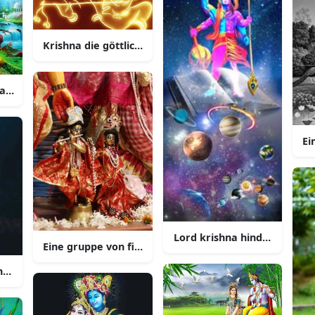
Krishna die göttliche gottheit aus dem hinduismus
avatar der höchsten göttlichkeit
t und weisheit
Ei
Lord krishna hindu gott der
Eine gruppe von figuren in einer ausstellung
na teilen einen schönen moment