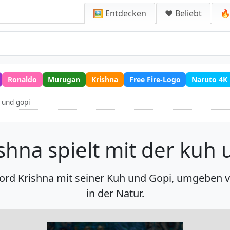
🖼️ Entdecken
❤️ Beliebt
🔥
Ronaldo
Murugan
Krishna
Free Fire-Logo
Naruto 4K
h und gopi
shna spielt mit der kuh
n Lord Krishna mit seiner Kuh und Gopi, umgebe
in der Natur.