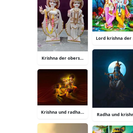
Lord krishna der 
Krishna der oberste gott der freundlichkei
Krishna und radha in form einer frau
Radha und krish