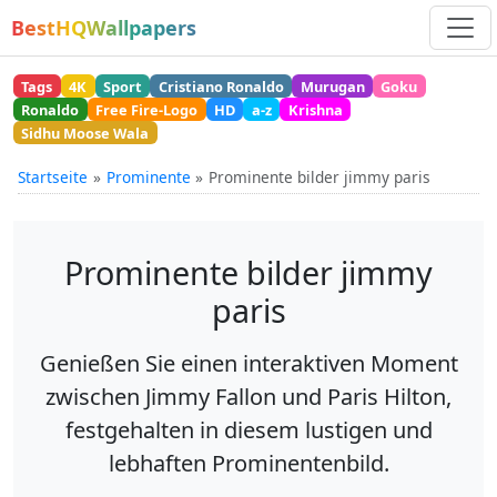
BestHQWallpapers
Tags
4K
Sport
Cristiano Ronaldo
Murugan
Goku
Ronaldo
Free Fire-Logo
HD
a-z
Krishna
Sidhu Moose Wala
Startseite
Prominente
Prominente bilder jimmy paris
Prominente bilder jimmy
paris
Genießen Sie einen interaktiven Moment
zwischen Jimmy Fallon und Paris Hilton,
festgehalten in diesem lustigen und
lebhaften Prominentenbild.