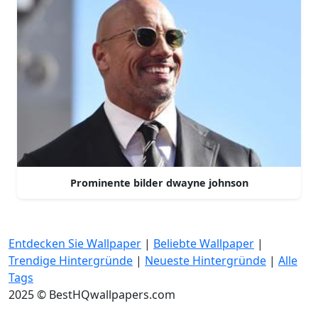
Prominente bilder dwayne johnson
Entdecken Sie Wallpaper
|
Beliebte Wallpaper
|
Trendige Hintergründe
|
Neueste Hintergründe
|
Alle
Tags
2025 © BestHQwallpapers.com