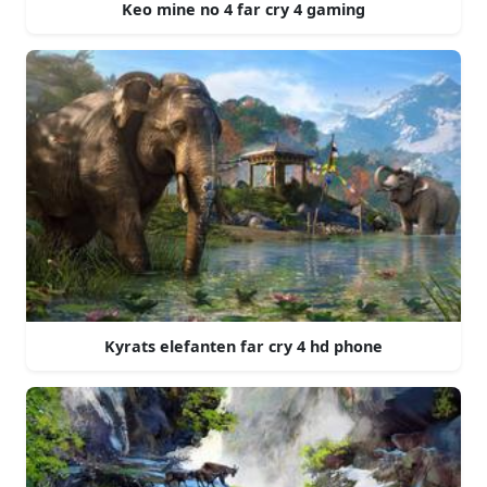
Keo mine no 4 far cry 4 gaming
Kyrats elefanten far cry 4 hd phone