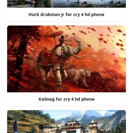
Hurk drubman jr far cry 4 hd phone
Kalinag far cry 4 hd phone