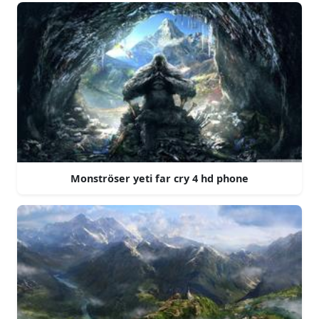
Monströser yeti far cry 4 hd phone