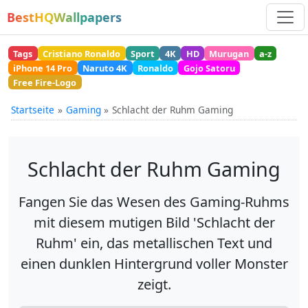
BestHQWallpapers
Tags
Cristiano Ronaldo
Sport
4K
HD
Murugan
a-z
iPhone 14 Pro
Naruto 4K
Ronaldo
Gojo Satoru
Free Fire-Logo
Startseite
Gaming
Schlacht der Ruhm Gaming
Schlacht der Ruhm Gaming
Fangen Sie das Wesen des Gaming-Ruhms
mit diesem mutigen Bild 'Schlacht der
Ruhm' ein, das metallischen Text und
einen dunklen Hintergrund voller Monster
zeigt.