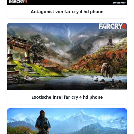
Antagonist von far cry 4 hd phone
Exotische insel far cry 4 hd phone