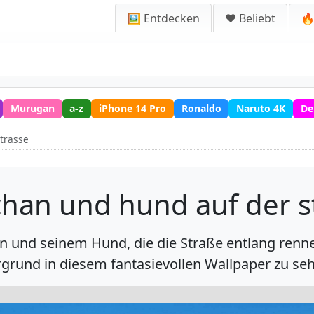
🖼️ Entdecken
❤️ Beliebt
🔥
Murugan
a-z
iPhone 14 Pro
Ronaldo
Naruto 4K
De
strasse
chan und hund auf der s
n und seinem Hund, die die Straße entlang renn
grund in diesem fantasievollen Wallpaper zu seh