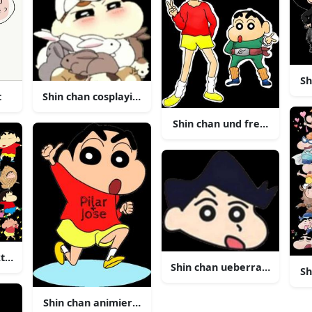
Sh
t
Shin chan cosplaying als hase
Shin chan und freund carto
tercollage
Shin chan ueberraschter au
Sh
Shin chan animierter charakter rennt