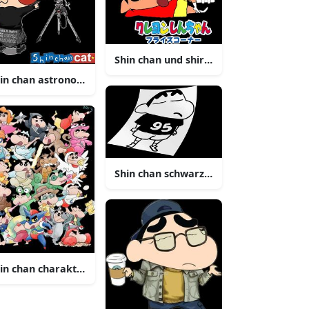
Shin chan und shiro illustration
in chan astronomie abenteuer
on charaktere
Shin chan schwarzweiss illustration
sdruck
in chan charaktere collage