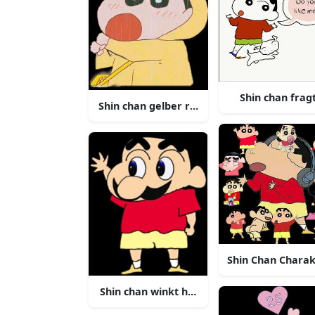
Shin chan frag
Shin chan gelber regenmantel
Shin Chan Charak
Shin chan winkt hallo