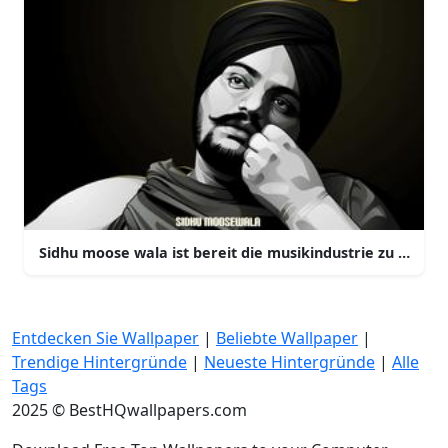
Sidhu moose wala ist bereit die musikindustrie zu domin
Entdecken Sie Wallpaper
|
Beliebte Wallpaper
|
Trendige Hintergründe
|
Neueste Hintergründe
|
Alle
Tags
2025 © BestHQwallpapers.com