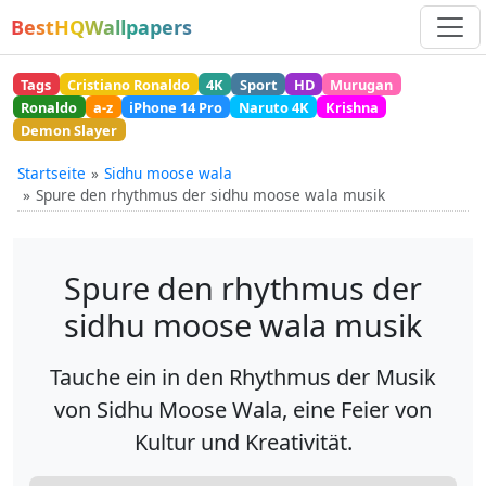
BestHQWallpapers
Tags
Cristiano Ronaldo
4K
Sport
HD
Murugan
Ronaldo
a-z
iPhone 14 Pro
Naruto 4K
Krishna
Demon Slayer
Startseite
Sidhu moose wala
Spure den rhythmus der sidhu moose wala musik
Spure den rhythmus der
sidhu moose wala musik
Tauche ein in den Rhythmus der Musik
von Sidhu Moose Wala, eine Feier von
Kultur und Kreativität.