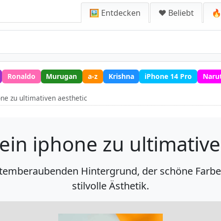
🖼️ Entdecken
❤️ Beliebt
🔥
Ronaldo
Murugan
a-z
Krishna
iPhone 14 Pro
Naru
ne zu ultimativen aesthetic
in iphone zu ultimative
temberaubenden Hintergrund, der schöne Farben 
stilvolle Ästhetik.