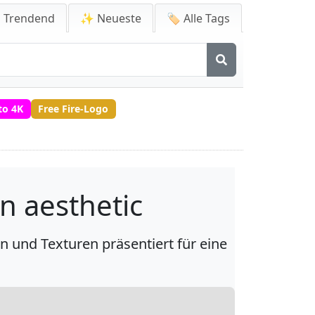
 Trendend
✨ Neueste
🏷️ Alle Tags
to 4K
Free Fire-Logo
n aesthetic
und Texturen präsentiert für eine