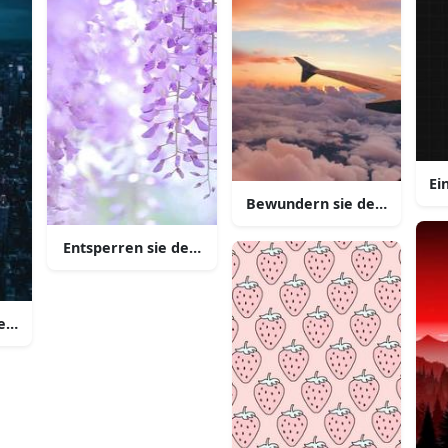
Ei
Bewundern sie den maulbee
Entsperren sie den nacht himmel mit dieser schönen 
aesthetisch ansprechender iphone hintergrund