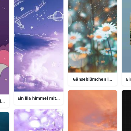
genstücken
Gänseblümchen im feld mi
Ei
Ein lila himmel mit sternen und planeten
tiv und entsperren sie ihr potenzial mit diesem aesthetischen 