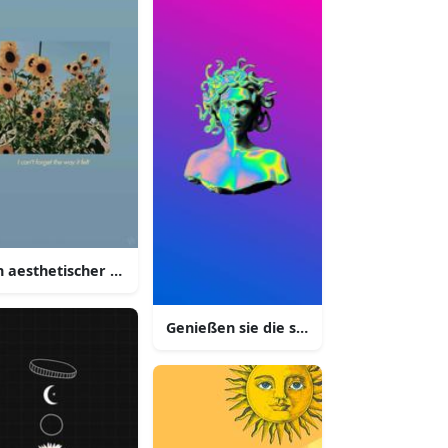
t einem verschwommenen hintergrund
n aesthetischer pastell lila iphone hintergrund mit einer weic
Genießen sie die schönheit eines styli
iphone hintergrund