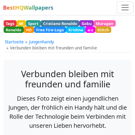
BestHQWallpapers
Tags
4K
Sport
Cristiano Ronaldo
Goku
Murugan
Ronaldo
HD
Free Fire-Logo
Krishna
a-z
Stitch
Startseite
Jungenhandy
Verbunden bleiben mit freunden und familie
Verbunden bleiben mit
freunden und familie
Dieses Foto zeigt einen jugendlichen
Jungen, der fröhlich ein Handy hält und die
Rolle der Technologie beim Verbinden mit
unseren Lieben hervorhebt.