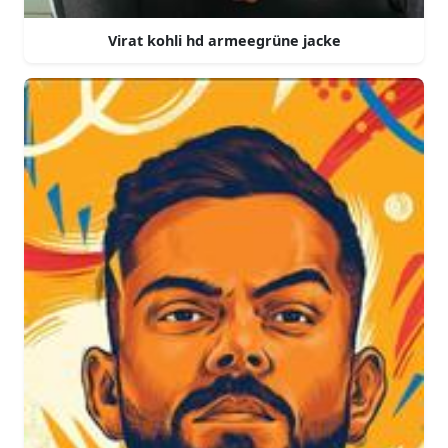
Virat kohli hd armeegrüne jacke