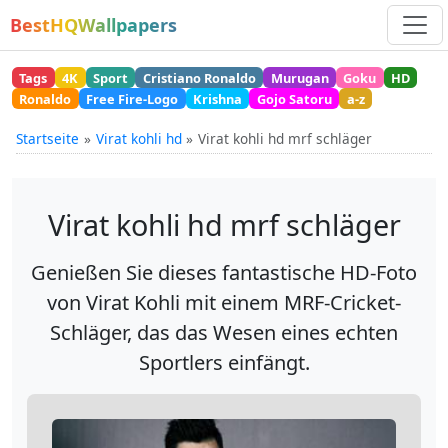
BestHQWallpapers
Tags
4K
Sport
Cristiano Ronaldo
Murugan
Goku
HD
Ronaldo
Free Fire-Logo
Krishna
Gojo Satoru
a-z
Startseite
Virat kohli hd
Virat kohli hd mrf schläger
Virat kohli hd mrf schläger
Genießen Sie dieses fantastische HD-Foto
von Virat Kohli mit einem MRF-Cricket-
Schläger, das das Wesen eines echten
Sportlers einfängt.