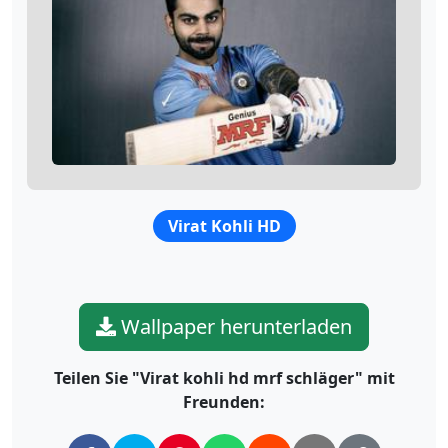
Virat Kohli HD
Wallpaper herunterladen
Teilen Sie "Virat kohli hd mrf schläger" mit
Freunden: