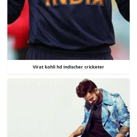
Virat kohli hd indischer cricketer