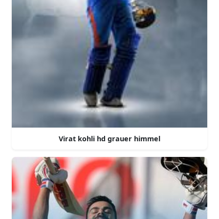
Virat kohli hd grauer himmel