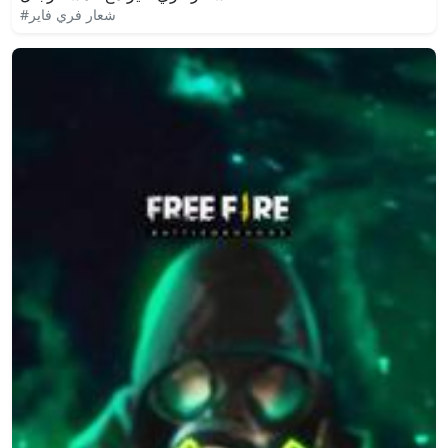
#شعار فري فاير