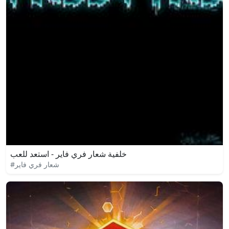
خلفية شعار فري فاير - استعد للعب
#شعار فري فاير