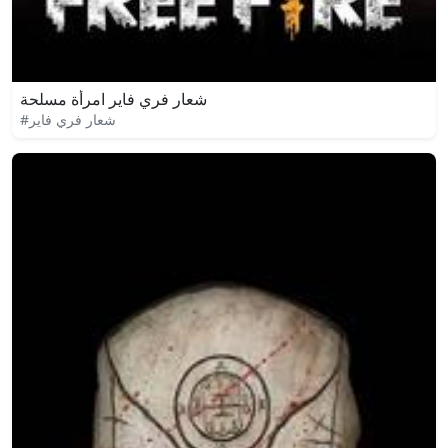
شعار فري فاير امرأة مسلحة
#شعار فري فاير