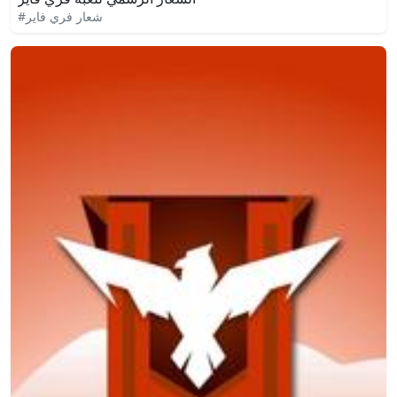
#شعار فري فاير