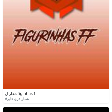
شعار لfiginhas f
#شعار فري فاير