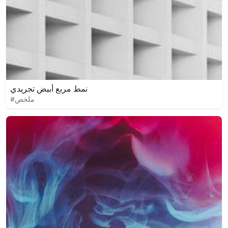
نمط مربع أبيض تجريدي
#ملخص