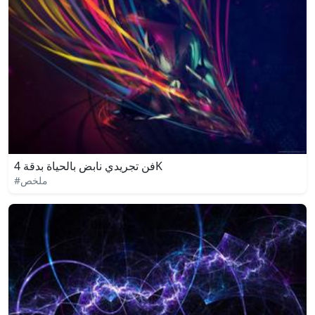
فن تجريدي نابض بالحياة بدقة 4K
#ملخص