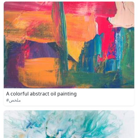
A colorful abstract oil painting
#ملخص