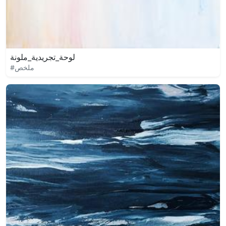
لوحة_تجريدية_ملونة
#ملخص