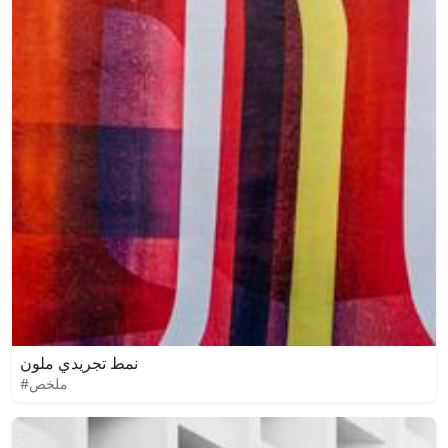
نمط تجريدي ملون
#ملخص