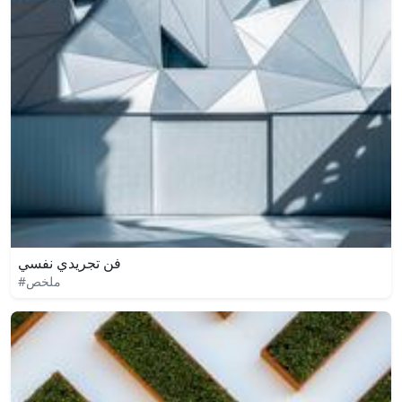
فن تجريدي نفسي
#ملخص