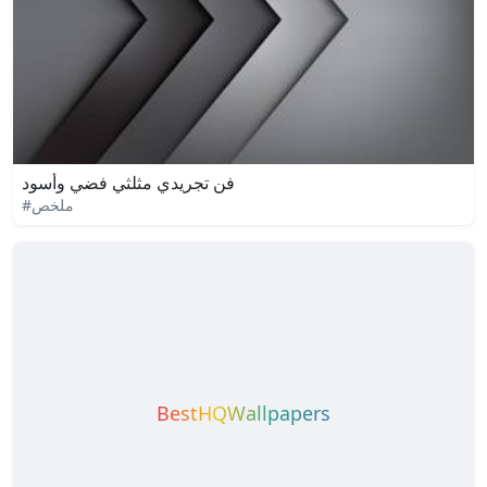
فن تجريدي مثلثي فضي وأسود
#ملخص
BestHQWallpapers