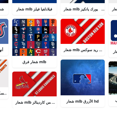
شعار mlb نيو يورك يانكيز
شعار mlb فيلادلفيا فيلز
شع
شعار mlb بوسطن ريد سوكس
شعار
شعار فرق mlb
شعار mlb سان فران
شعار mlb الأزرق hd
شعار mlb سانت لويس كاردينالز