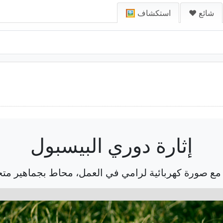
❤️ شائع
🖼️ استكشاف
إثارة دوري البيسبول