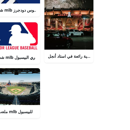
شعار mlb لوس أنجلوس دودجرز
ألعاب نارية رائعة في استاد أنجل
شعار mlb دوري البيسبول
ملعب mlb للبيسبول