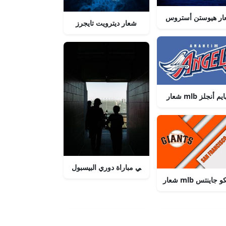
ار هيوستن أستروس
شعار ديترويت تايجرز
 mlb أنهايم أنجلز
لاعب في مباراة دوري البيسبول
سيسكو جاينتس