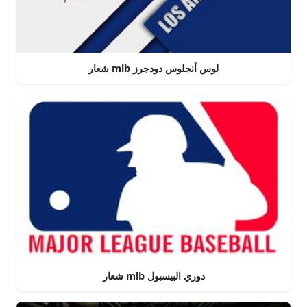
شعار mlb لوس أنجلوس دودجرز
شعار mlb دوري البيسبول