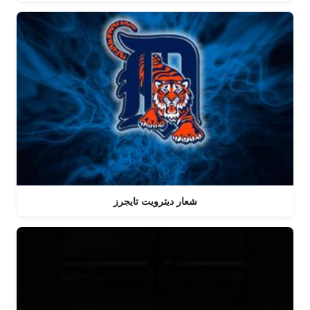
شعار ديترويت تايجرز