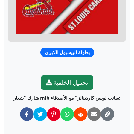
بطولة البيسبول الكبرى
تحميل الخلفية
شارك "شعار mlb سانت لويس كاردينالز" مع الأصدقاء: