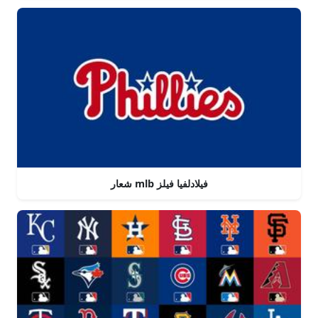
شعار mlb فيلادلفيا فيلز