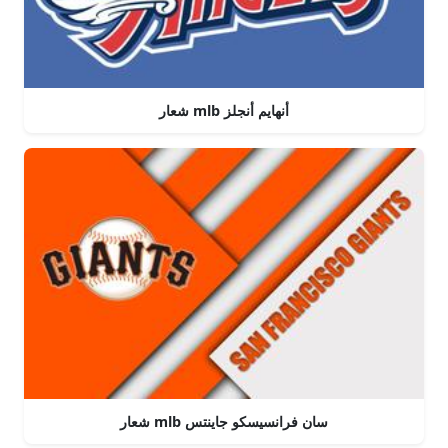
شعار mlb أنهايم أنجلز
شعار mlb سان فرانسيسكو جاينتس