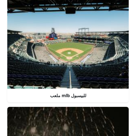
ملعب mlb للبيسبول