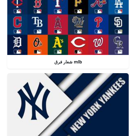
شعار فرق mlb