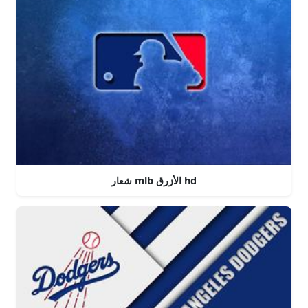
شعار mlb الأزرق hd