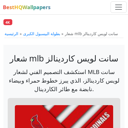
BestHQWallpapers
4K
شعار mlb سانت لويس كاردينالز
بطولة البيسبول الكبرى
الرئيسية
شعار mlb سانت لويس كاردينالز
استكشف التصميم الفني لشعار MLB سانت
لويس كاردينالز، الذي يبرز خطوط حمراء وبيضاء
نابضة مع طائر الكاردينال.